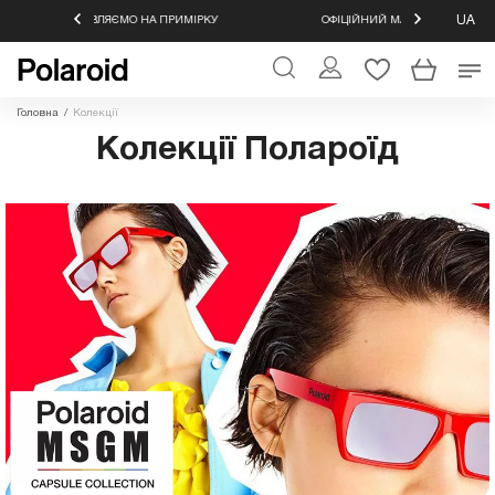
UA
ІРКУ
ОФІЦІЙНИЙ МАГАЗИН ОКУЛЯРІВ POLAROID
ЗНИЖК
Головна
/
Колекції
Колекції Полароїд