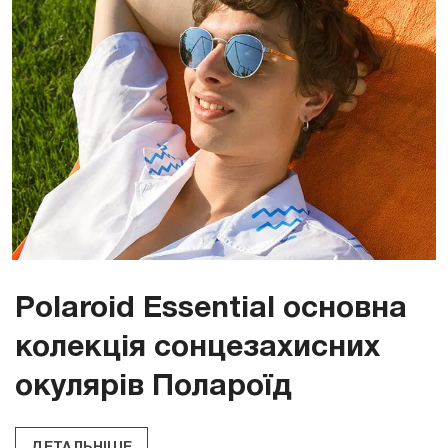
Polaroid Essential основна
колекція сонцезахисних
окулярів Полароїд