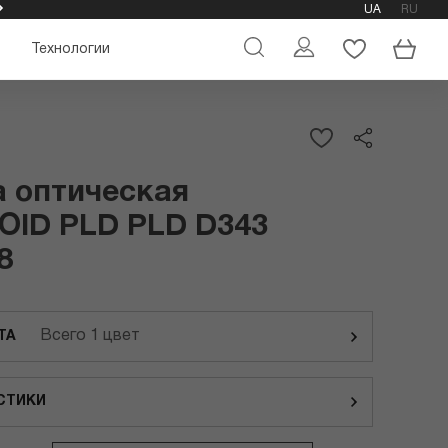
UA
RU
ОФИЦИАЛЬНЫЙ МАГАЗИН ОЧКОВ POLAROID
Технологии
 оптическая
OID PLD PLD D343
8
Всего 1 цвет
ТА
СТИКИ