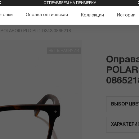
ОТПРАВЛЯЕМ НА ПРИМЕРКУ
 очки
Оправа оптическая
Коллекции
Истории
 POLAROID PLD PLD D343 0865218
НЕТ В НАЛИЧИИ
Оправа
POLAR
086521
ВЫБОР ЦВЕ
ХАРАКТЕРИ