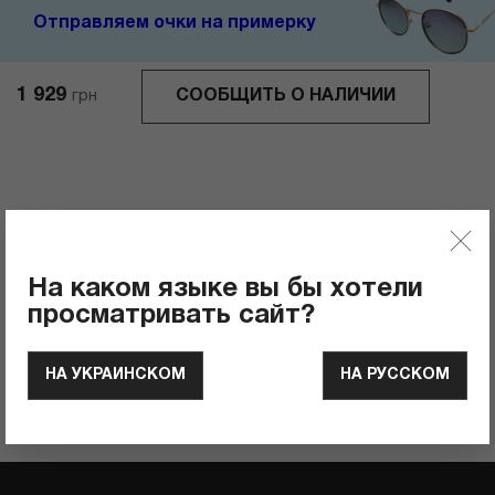
Отправляем очки на примерку
1 929
СООБЩИТЬ О НАЛИЧИИ
грн
Отзывы
0
Рейтинг продукта
На каком языке вы бы хотели
просматривать сайт?
ОСТАВИТЬ ОТЗЫВ
НА УКРАИНСКОМ
НА РУССКОМ