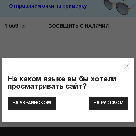
Отправляем очки на примерку
1 559
СООБЩИТЬ О НАЛИЧИИ
грн
Отзывы
0
Рейтинг продукта
На каком языке вы бы хотели
просматривать сайт?
ОСТАВИТЬ ОТЗЫВ
НА УКРАИНСКОМ
НА РУССКОМ