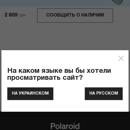
2 609
СООБЩИТЬ О НАЛИЧИИ
грн
Отзывы
0
Рейтинг продукта
На каком языке вы бы хотели
ОСТАВИТЬ ОТЗЫВ
просматривать сайт?
НА УКРАИНСКОМ
НА РУССКОМ