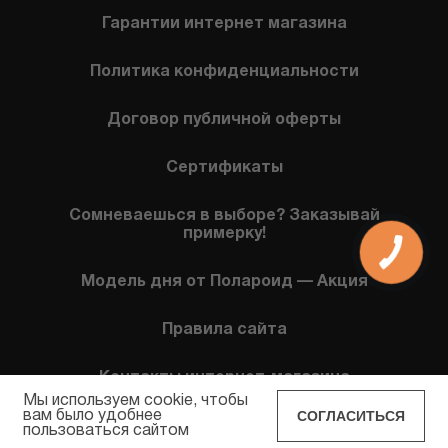
Гарантии интернет магазина
Политика конфиденциальности
Договор публичной оферты
Сертификаты
Сомневаешься в выборе? Заказывай
примерку!
КНОПКА
СВЯЗИ
Модель дня от Полароид — Акция
Правила сайта
Контакты интернет-магазина
Мы используем cookie, чтобы
СОГЛАСИТЬСЯ
вам было удобнее
пользоваться сайтом
POLAROID EYEWEAR © 2026 Все права защищены