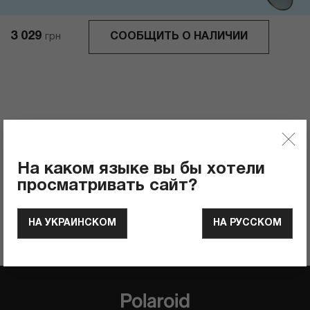
3 029
СООБЩИТЬ О НАЛИЧИИ
грн
Отзывы
0
Рейтинг продукта
На каком языке вы бы хотели
ОСТАВИТЬ ОТЗЫВ
просматривать сайт?
НА УКРАИНСКОМ
НА РУССКОМ