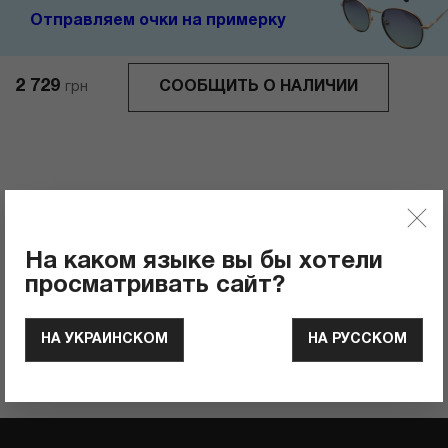
Отправляем очки на примерку
2 729
СООБЩИТЬ О НАЛИЧИИ
грн
Отзывы
0
Рейтинг продукта
На каком языке вы бы хотели
просматривать сайт?
ОСТАВИТЬ ОТЗЫВ
НА УКРАИНСКОМ
НА РУССКОМ