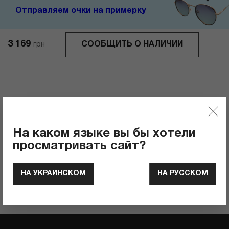
Отправляем очки на примерку
3 169
СООБЩИТЬ О НАЛИЧИИ
грн
Отзывы
0
Рейтинг продукта
На каком языке вы бы хотели
просматривать сайт?
ОСТАВИТЬ ОТЗЫВ
НА УКРАИНСКОМ
НА РУССКОМ