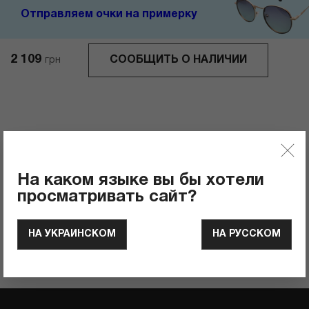
Отправляем очки на примерку
2 109
СООБЩИТЬ О НАЛИЧИИ
грн
Отзывы
0
Рейтинг продукта
На каком языке вы бы хотели
просматривать сайт?
ОСТАВИТЬ ОТЗЫВ
НА УКРАИНСКОМ
НА РУССКОМ