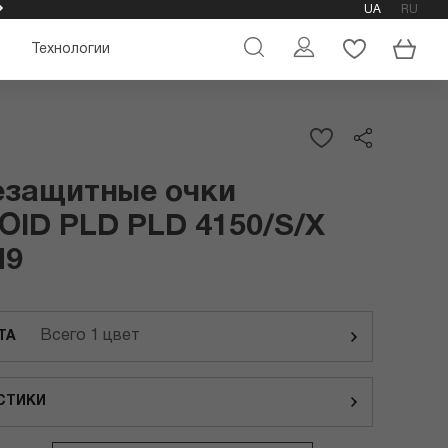
UA
RU
ОФИЦИАЛЬНЫЙ МАГАЗИН ОЧКОВ POLAROID
Технологии
езащитные очки
ID PLD PLD 4150/S/X
M9
Всего 1 цвет
ТА
СТИКИ