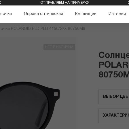
ОТПРАВЛЯЕМ НА ПРИМЕРКУ
 очки
Оправа оптическая
Коллекции
Истории
очки POLAROID PLD PLD 4150/S/X 80750M9
НЕТ В НАЛИЧИИ
Солнц
POLARO
80750
ВЫБОР ЦВЕ
ХАРАКТЕРИ