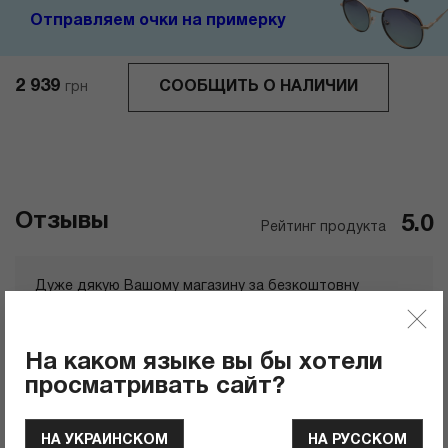
Отправляем очки на примерку
2 939
СООБЩИТЬ О НАЛИЧИИ
грн
Отзывы
5.0
Рейтинг продукта
Дуже дякую Вашому магазину за безкоштовну
доставку та приємну ціну на окуляри. Чудове
пакування, сервіс та якість. Дуже задоволена, буду
замовляти ще!
ЧИТАТЬ ПОЛНОСТЬЮ
На каком языке вы бы хотели
просматривать сайт?
Оксана
2025-09-10 22:31
НА УКРАИНСКОМ
НА РУССКОМ