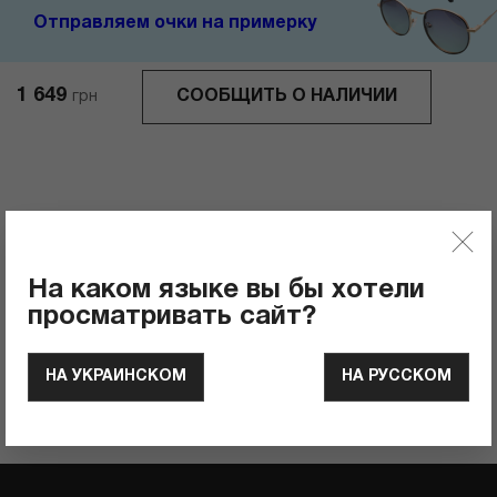
Отправляем очки на примерку
1 649
СООБЩИТЬ О НАЛИЧИИ
грн
Отзывы
0
Рейтинг продукта
На каком языке вы бы хотели
просматривать сайт?
ОСТАВИТЬ ОТЗЫВ
НА УКРАИНСКОМ
НА РУССКОМ