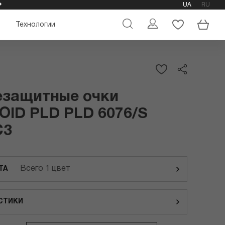
UA
RU
ОФИЦИАЛЬНЫЙ МАГАЗИН ОЧКОВ POLAROID
Технологии
езащитные очки
ID PLD PLD 6076/S
C3
Всего 1 цвет
ТА
СТИКИ