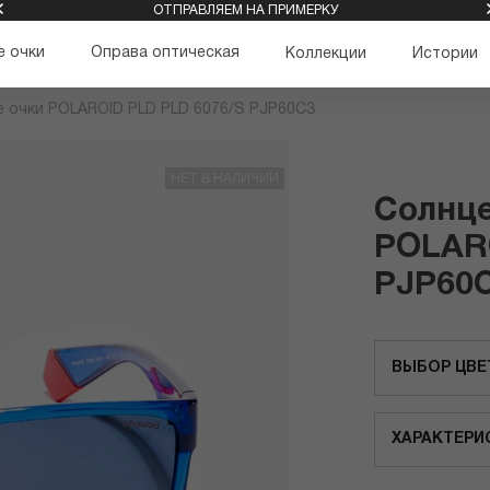
ОТПРАВЛЯЕМ НА ПРИМЕРКУ
 очки
Оправа оптическая
Коллекции
Истории
 очки POLAROID PLD PLD 6076/S PJP60C3
НЕТ В НАЛИЧИИ
Солнц
POLARO
PJP60
ВЫБОР ЦВЕ
ХАРАКТЕРИ