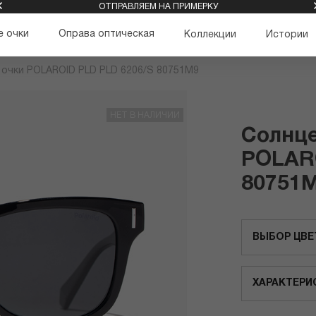
ОТПРАВЛЯЕМ НА ПРИМЕРКУ
 очки
Оправа оптическая
Коллекции
Истории
очки POLAROID PLD PLD 6206/S 80751M9
НЕТ В НАЛИЧИИ
Солнц
POLARO
80751
ВЫБОР ЦВЕ
ХАРАКТЕРИ