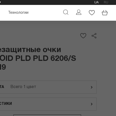
UA
RU
ОФИЦИАЛЬНЫЙ МАГАЗИН ОЧКОВ POLAROID
Технологии
езащитные очки
ID PLD PLD 6206/S
M9
Всего 1 цвет
ТА
СТИКИ