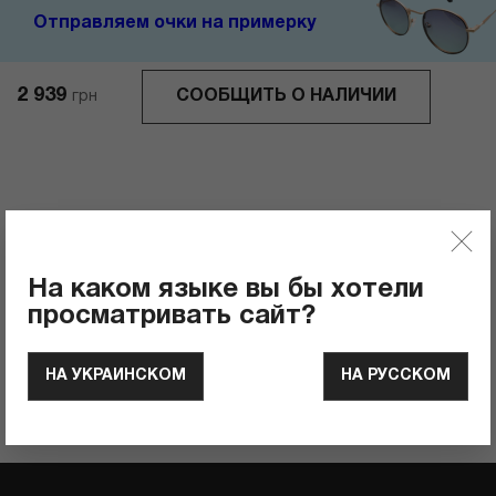
Отправляем очки на примерку
2 939
СООБЩИТЬ О НАЛИЧИИ
грн
Отзывы
0
Рейтинг продукта
На каком языке вы бы хотели
просматривать сайт?
ОСТАВИТЬ ОТЗЫВ
НА УКРАИНСКОМ
НА РУССКОМ