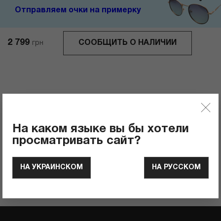
Отправляем очки на примерку
2 799
СООБЩИТЬ О НАЛИЧИИ
грн
Отзывы
0
Рейтинг продукта
На каком языке вы бы хотели
просматривать сайт?
ОСТАВИТЬ ОТЗЫВ
НА УКРАИНСКОМ
НА РУССКОМ