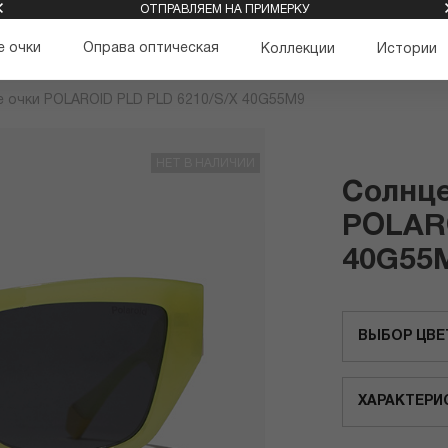
ОТПРАВЛЯЕМ НА ПРИМЕРКУ
 очки
Оправа оптическая
Коллекции
Истории
 очки POLAROID PLD PLD 6210/S/X 40G55M9
НЕТ В НАЛИЧИИ
Солнц
POLARO
40G55
ВЫБОР ЦВЕ
ХАРАКТЕРИ