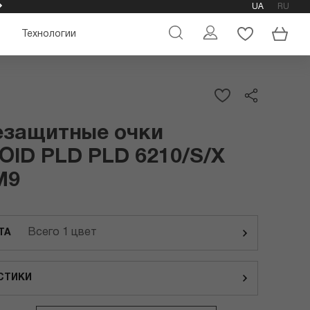
UA
RU
ОФИЦИАЛЬНЫЙ МАГАЗИН ОЧКОВ POLAROID
Технологии
езащитные очки
ID PLD PLD 6210/S/X
M9
Всего 1 цвет
ТА
СТИКИ