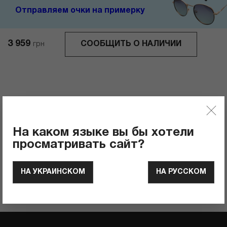
Отправляем очки на примерку
3 959
СООБЩИТЬ О НАЛИЧИИ
грн
Отзывы
0
Рейтинг продукта
На каком языке вы бы хотели
просматривать сайт?
ОСТАВИТЬ ОТЗЫВ
НА УКРАИНСКОМ
НА РУССКОМ