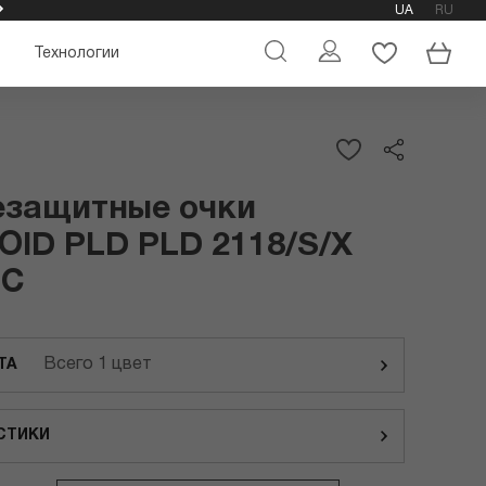
UA
RU
ОФИЦИАЛЬНЫЙ МАГАЗИН ОЧКОВ POLAROID
Технологии
езащитные очки
ID PLD PLD 2118/S/X
UC
Всего 1 цвет
ТА
СТИКИ