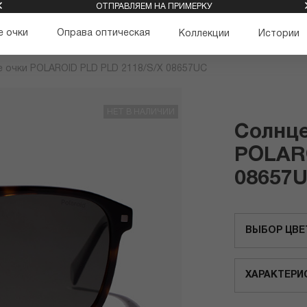
ОТПРАВЛЯЕМ НА ПРИМЕРКУ
 очки
Оправа оптическая
Коллекции
Истории
 очки POLAROID PLD PLD 2118/S/X 08657UC
НЕТ В НАЛИЧИИ
Солнц
POLARO
08657
ВЫБОР ЦВЕ
ХАРАКТЕРИ