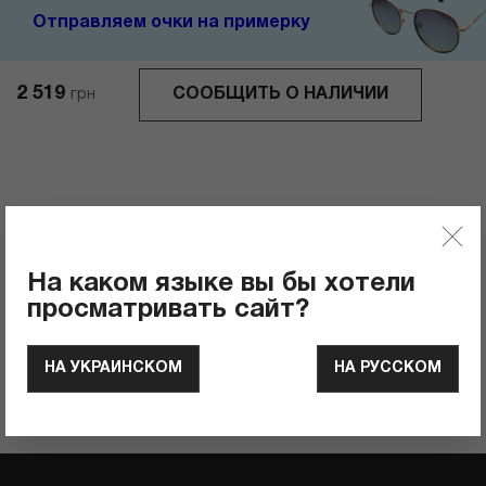
Отправляем очки на примерку
2 519
СООБЩИТЬ О НАЛИЧИИ
грн
Отзывы
0
Рейтинг продукта
На каком языке вы бы хотели
просматривать сайт?
ОСТАВИТЬ ОТЗЫВ
НА УКРАИНСКОМ
НА РУССКОМ