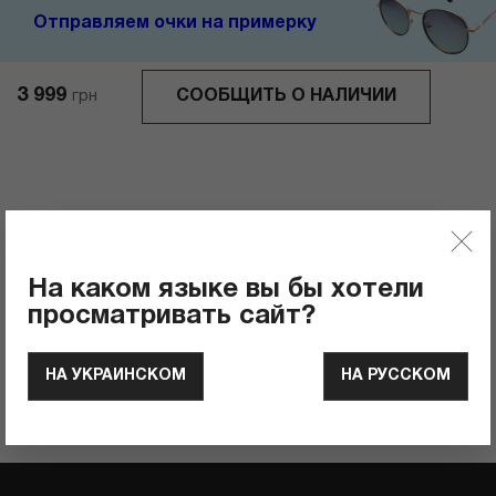
Отправляем очки на примерку
3 999
СООБЩИТЬ О НАЛИЧИИ
грн
Отзывы
0
Рейтинг продукта
На каком языке вы бы хотели
просматривать сайт?
ОСТАВИТЬ ОТЗЫВ
НА УКРАИНСКОМ
НА РУССКОМ