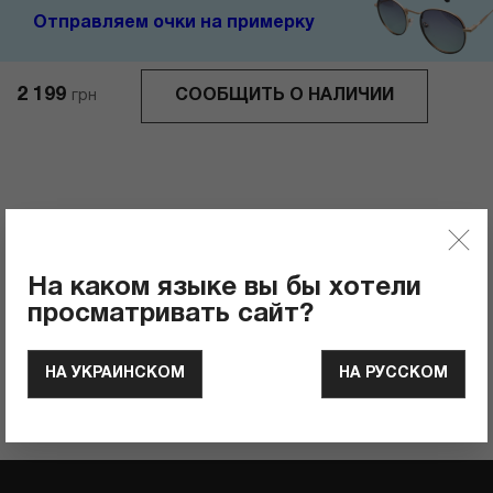
Отправляем очки на примерку
2 199
СООБЩИТЬ О НАЛИЧИИ
грн
Отзывы
0
Рейтинг продукта
На каком языке вы бы хотели
просматривать сайт?
ОСТАВИТЬ ОТЗЫВ
НА УКРАИНСКОМ
НА РУССКОМ