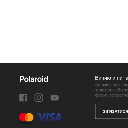
Виникли пит
Зв'яжіться з на
телефону або за
форму зворотно
ЗВ'ЯЗАТИСЯ