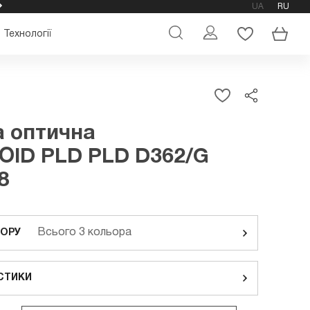
UA
RU
ОФІЦІЙНИЙ МАГАЗИН ОКУЛЯРІВ POLAROID
Технології
 оптична
OID PLD PLD D362/G
8
Всього 3 кольора
ЬОРУ
СТИКИ