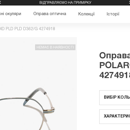
ВІДПРАВЛЯЄМО НА ПРИМІРКУ
ні окуляри
Оправа оптична
Колекції
Історії
ID PLD PLD D362/G 4274918
НЕМАЄ В НАЯВНОСТІ
Оправа
POLAR
427491
ВИБІР КОЛ
ХАРАКТЕРИ