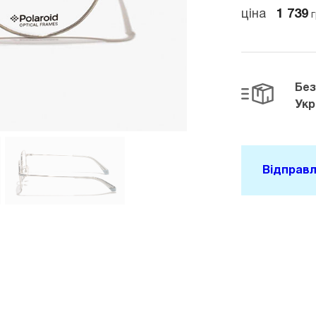
ціна
1 739
г
Бе
Укр
Відправл