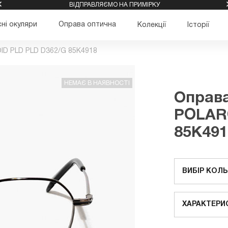
ВІДПРАВЛЯЄМО НА ПРИМІРКУ
ні окуляри
Оправа оптична
Колекції
Історії
ID PLD PLD D362/G 85K4918
НЕМАЄ В НАЯВНОСТІ
Оправа
POLAR
85K491
ВИБІР КОЛ
ХАРАКТЕРИ