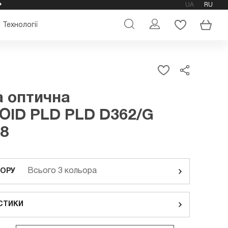
UA
RU
ОФІЦІЙНИЙ МАГАЗИН ОКУЛЯРІВ POLAROID
Технології
 оптична
OID PLD PLD D362/G
8
Всього 3 кольора
ЬОРУ
СТИКИ