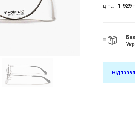
ціна
1 929
г
Бе
Укр
Відправл