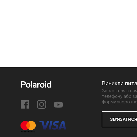
Виникли пит
Зв'яжіться з на
телефону або за
форму зворотно
ЗВ'ЯЗАТИСЯ