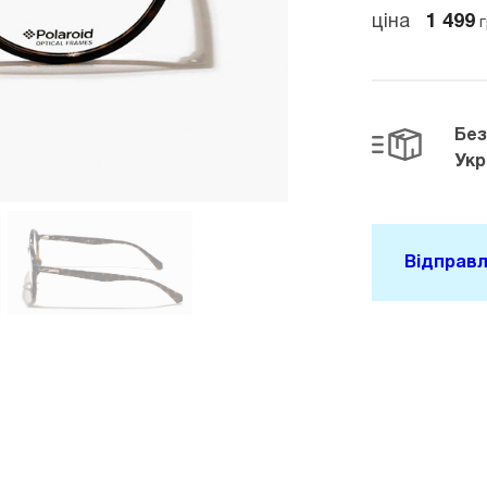
ціна
1 499
г
Бе
Укр
Відправл