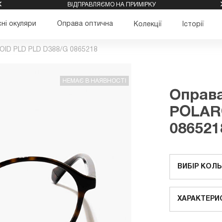
ВІДПРАВЛЯЄМО НА ПРИМІРКУ
ні окуляри
Оправа оптична
Колекції
Історії
OID PLD PLD D388/G 0865218
НЕМАЄ В НАЯВНОСТІ
Оправа
POLAR
086521
ВИБІР КОЛ
ХАРАКТЕРИ