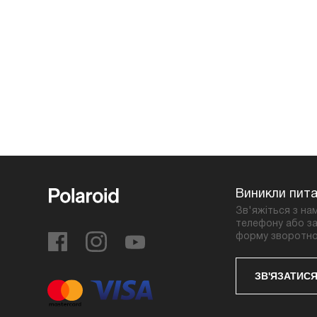
Виникли пит
Зв'яжіться з на
телефону або за
форму зворотно
ЗВ'ЯЗАТИСЯ