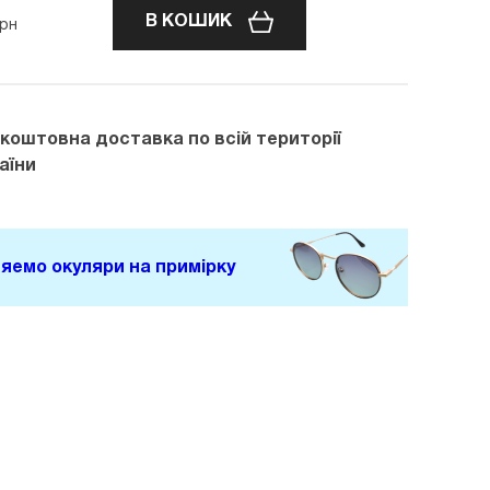
В КОШИК
рн
зкоштовна доставка
по всій території
аїни
яемо окуляри на примірку