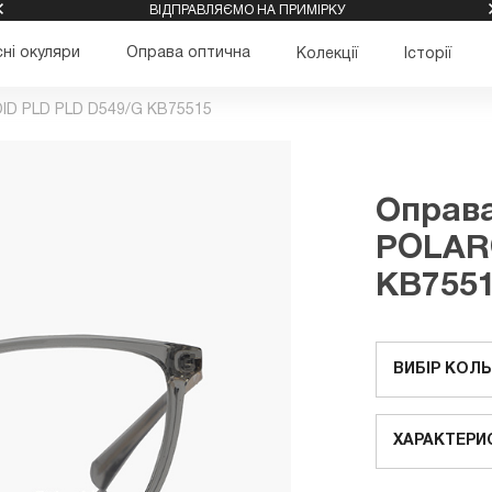
ВІДПРАВЛЯЄМО НА ПРИМІРКУ
ні окуляри
Оправа оптична
Колекції
Історії
ID PLD PLD D549/G KB75515
Оправа
POLAR
KB755
ВИБІР КОЛ
ХАРАКТЕРИ