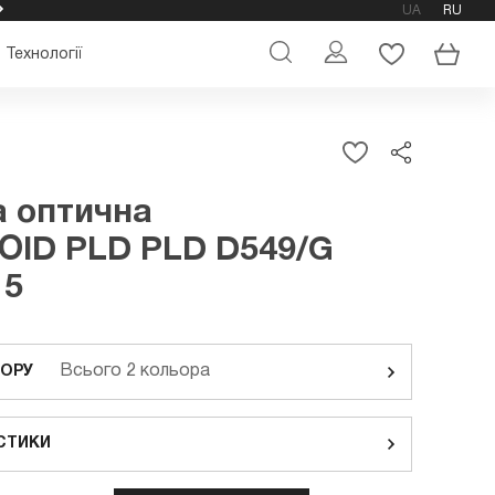
UA
RU
ОФІЦІЙНИЙ МАГАЗИН ОКУЛЯРІВ POLAROID
Технології
 оптична
OID PLD PLD D549/G
15
Всього 2 кольора
ЬОРУ
СТИКИ