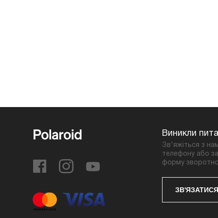
Виникли пит
Зв'яжіться з на
телефону або за
форму зворотно
ЗВ'ЯЗАТИСЯ