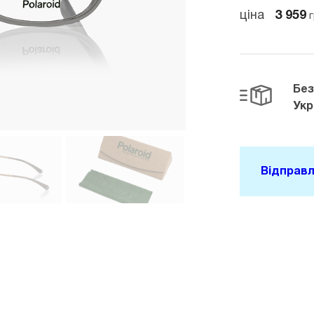
ціна
3 959
г
Бе
Укр
Відправл