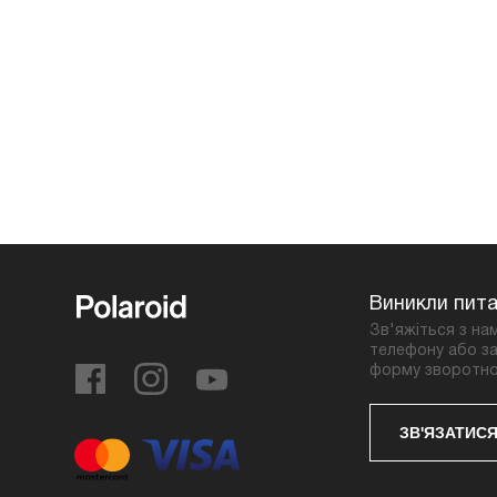
Виникли пит
Зв'яжіться з на
телефону або за
форму зворотно
ЗВ'ЯЗАТИСЯ