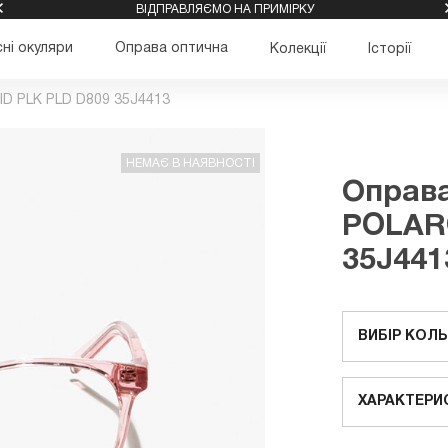
ВІДПРАВЛЯЄМО НА ПРИМІРКУ
ні окуляри
Оправа оптична
Колекції
Історії
D PLK PLD D809 35J4413
НЕМАЄ В НАЯВНОСТІ
Оправа
POLAR
35J441
ВИБІР КОЛ
ХАРАКТЕРИ