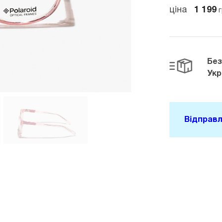
ціна
1 199
г
Бе
Укр
Відправл