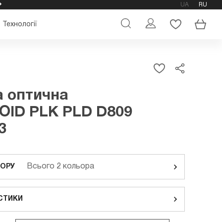
UA
RU
ОФІЦІЙНИЙ МАГАЗИН ОКУЛЯРІВ POLAROID
Технології
 оптична
OID PLK PLD D809
3
Всього 2 кольора
ЬОРУ
СТИКИ