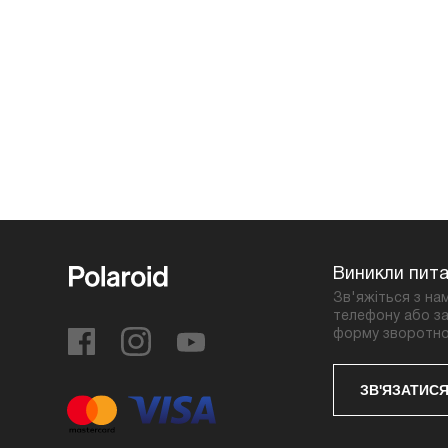
Виникли пит
Зв'яжіться з на
телефону або за
форму зворотно
ЗВ'ЯЗАТИСЯ