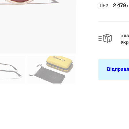
ціна
2 479
г
Бе
Укр
Відправл