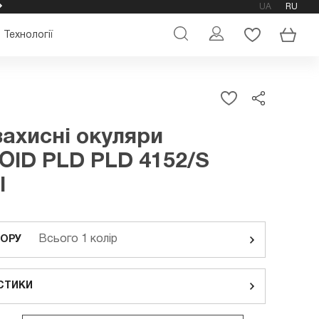
UA
RU
ОФІЦІЙНИЙ МАГАЗИН ОКУЛЯРІВ POLAROID
Технології
ахисні окуляри
ID PLD PLD 4152/S
I
Всього 1 колір
ЬОРУ
СТИКИ