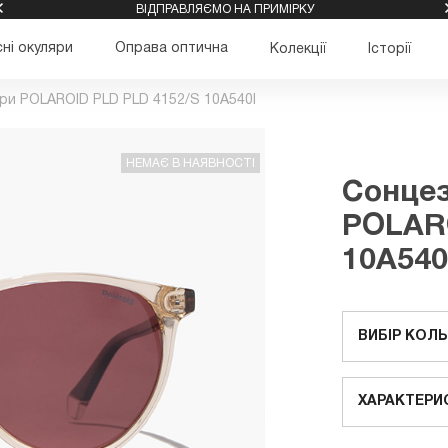
ВІДПРАВЛЯЄМО НА ПРИМІРКУ
ні окуляри
Оправа оптична
Колекції
Історії
ри POLAROID PLD PLD 4152/S 10A540I
НЕМАЄ В НАЯВНОСТІ
Сонцез
POLARO
10A540
ВИБІР КОЛ
ХАРАКТЕРИ