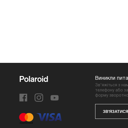
Виникли пит
Зв'яжіться з на
телефону або за
форму зворотно
ЗВ'ЯЗАТИСЯ