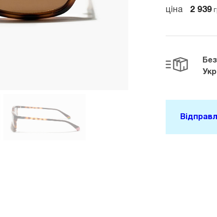
ціна
2 939
г
Бе
Укр
Відправл