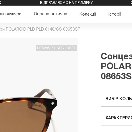
ВІДПРАВЛЯЄМО НА ПРИМІРКУ
ні окуляри
Оправа оптична
Колекції
Історії
яри POLAROID PLD PLD 6140/CS 08653SP
НЕМАЄ В НАЯВНОСТІ
Сонцез
POLARO
08653
ВИБІР КОЛ
ХАРАКТЕРИ