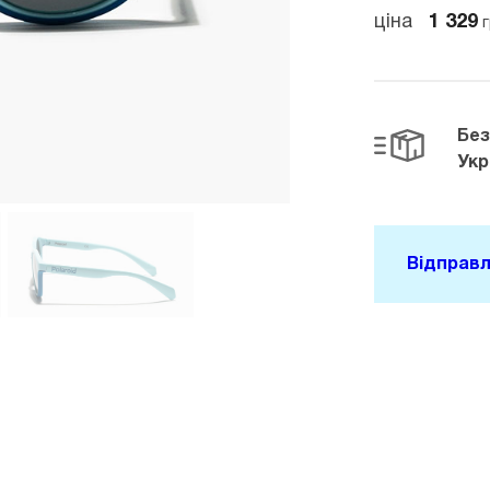
ціна
1 329
г
Бе
Укр
Відправл