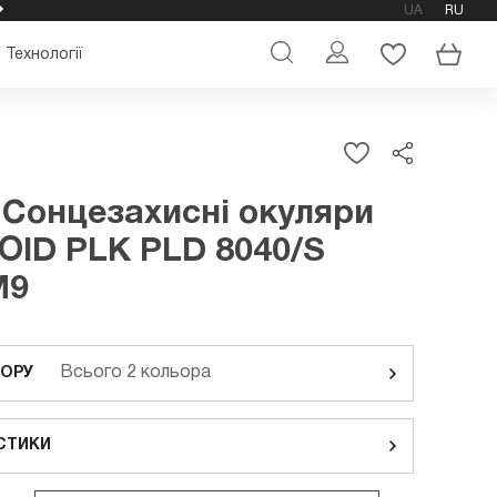
UA
RU
ОФІЦІЙНИЙ МАГАЗИН ОКУЛЯРІВ POLAROID
Технології
 Сонцезахисні окуляри
ID PLK PLD 8040/S
M9
Всього 2 кольора
ЬОРУ
СТИКИ