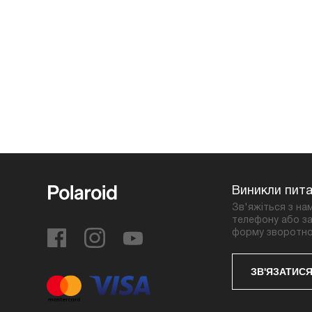
Виникли пит
Зв'яжіться з на
телефону або за
форму зворотно
ЗВ'ЯЗАТИСЯ