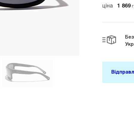
ціна
1 869
г
Бе
Укр
Відправл