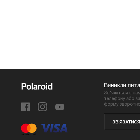
Виникли пит
Зв'яжіться з на
телефону або за
форму зворотно
ЗВ'ЯЗАТИСЯ