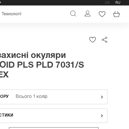
UA
RU
ОФІЦІЙНИЙ МАГАЗИН ОКУЛЯРІВ POLAROID
Технології
ахисні окуляри
ID PLS PLD 7031/S
EX
Всього 1 колір
ЬОРУ
СТИКИ