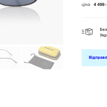
ціна
4 499
г
Бе
Укр
Відправл