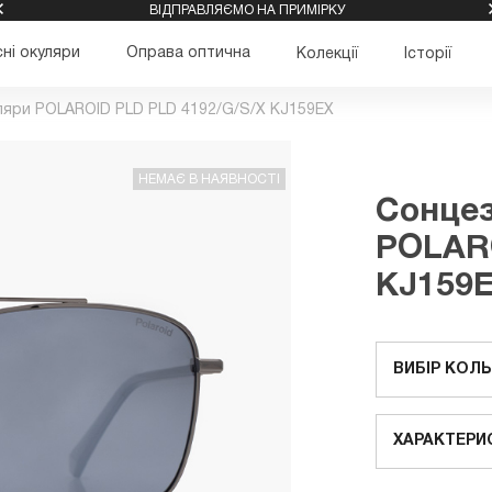
ВІДПРАВЛЯЄМО НА ПРИМІРКУ
ні окуляри
Оправа оптична
Колекції
Історії
ляри POLAROID PLD PLD 4192/G/S/X KJ159EX
НЕМАЄ В НАЯВНОСТІ
Сонцез
POLARO
KJ159
ВИБІР КОЛ
ХАРАКТЕРИ