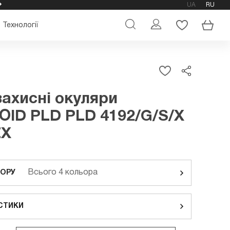
UA
RU
ОФІЦІЙНИЙ МАГАЗИН ОКУЛЯРІВ POLAROID
Технології
ахисні окуляри
ID PLD PLD 4192/G/S/X
EX
Всього 4 кольора
ЬОРУ
СТИКИ