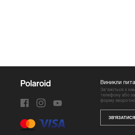
Виникли пит
Зв'яжіться з на
телефону або за
форму зворотно
ЗВ'ЯЗАТИСЯ