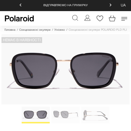
UA
ОВЕРНЕННЯ
ВІДПРАВЛЯЄМО НА ПРИМІРКУ
ОФІЦІЙНИ
Головна
/
Сонцезахисні окуляри
/
Унісекс
/
Сонцезахисні окуляри POLAROID PLD PLD 
НЕМАЄ В НАЯВНОСТІ