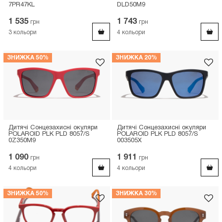
7PR47KL
DLD50M9
1 535
1 743
грн
грн
3
кольори
4
кольори
ЗНИЖКА 50%
ЗНИЖКА 20%
Дитячі Сонцезахисні окуляри
Дитячі Сонцезахисні окуляри
POLAROID PLK PLD 8057/S
POLAROID PLK PLD 8057/S
0Z350M9
003505X
1 090
1 911
грн
грн
4
кольори
4
кольори
ЗНИЖКА 50%
ЗНИЖКА 30%