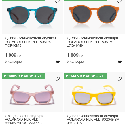
Дитячі Сонцезахисні окуляри
Дитячі Сонцезахисні окуляри
POLAROID PLK PLD 8061/S
POLAROID PLK PLD 8061/S
TCF46M9
L7Q46M9
1 889
1 889
грн
грн
5
кольорів
5
кольорів
НЕМАЄ В НАЯВНОСТІ
НЕМАЄ В НАЯВНОСТІ
Сонцезахисні окуляри
Дитячі Сонцезахисні окуляри
POLAROID PLK PLD
POLAROID PLK PLD 8020/S/SM
8009/N/NEW FWM44JQ
40G43LM