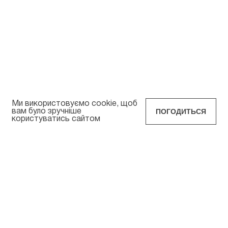
Ми використовуємо cookie, щоб
ПОГОДИТЬСЯ
вам було зручніше
користуватись сайтом
1
2
3
4
5
Дитячі сонцезахисні окуляри Сторінка 2